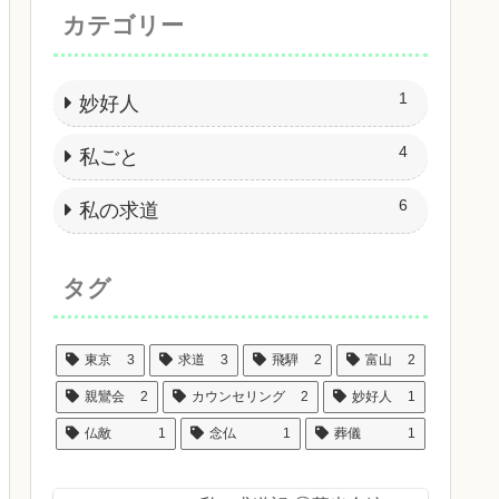
カテゴリー
1
妙好人
4
私ごと
6
私の求道
タグ
東京
3
求道
3
飛騨
2
富山
2
親鸞会
2
カウンセリング
2
妙好人
1
仏敵
1
念仏
1
葬儀
1