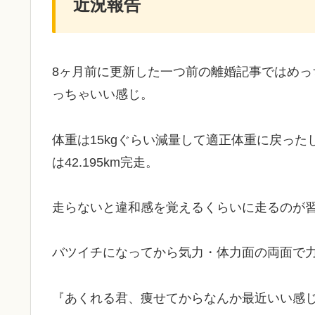
近況報告
8ヶ月前に更新した一つ前の離婚記事ではめ
っちゃいい感じ。
体重は15kgぐらい減量して適正体重に戻っ
は42.195km完走。
走らないと違和感を覚えるくらいに走るのが習慣
バツイチになってから気力・体力面の両面で
『あくれる君、痩せてからなんか最近いい感