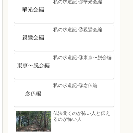
私の求道記-④華光会編
私の求道記-②親鸞会編
私の求道記-③東京〜脱会編
私の求道記-⑥念仏編
仏法聞くのが怖い人と伝え
るのが怖い人