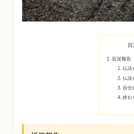
目
近況報告
仏法
仏法
自分
終わ